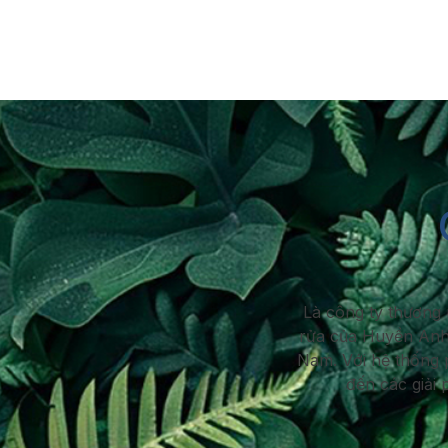
Là công ty thương 
rửa của Huyền Anh 
Nam. Với hệ thống 
đến các giải 