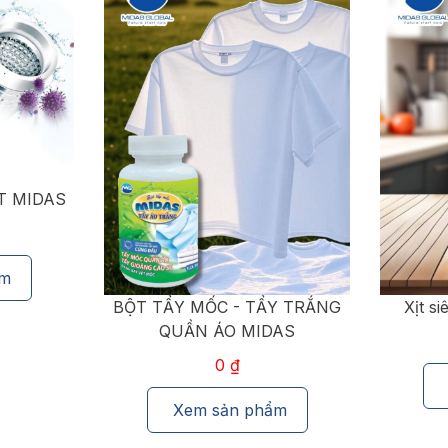
Y TRẮNG
Xịt siêu tẩy đa năng Midas
Xả 
AS
0
₫
Xem sản phẩm
ẩm