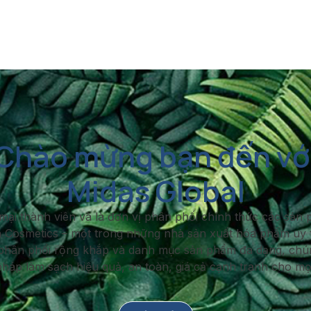
Chào mừng bạn đến vớ
Midas Global
mại thành viên và là đơn vị phân phối chính thức các sả
Cosmetics – một trong những nhà sản xuất hóa phẩm uy tí
phân phối rộng khắp và danh mục sản phẩm đa dạng, chú
pháp làm sạch hiệu quả, an toàn, giá cả cạnh tranh cho m