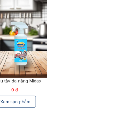
vải khô Midas Gold
Xả vải khô Lima - vàng
0
₫
0
₫
Xem sản phẩm
Xem sản phẩm