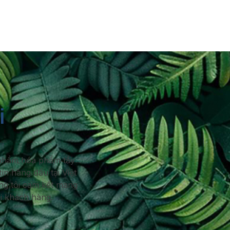
i
n phẩm hóa phẩm tẩy
n hàng đầu tại Việt
ng tôi cam kết mang
ọi khách hàng.