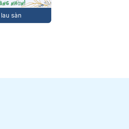
 rửa chén
Nước tẩy rửa toilet