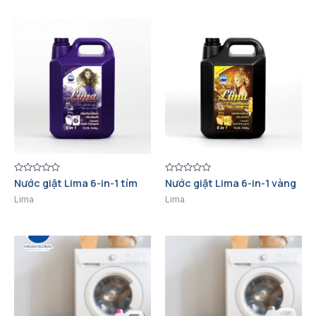
Được
Nước giặt Lima 6-in-1 tím
Được
Nước giặt Lima 6-in-1 vàng
xếp
xếp
hạng
hạng
Lima
Lima
0
0
5
5
sao
sao