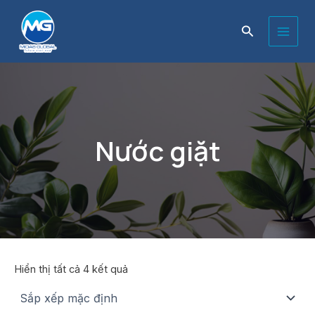
Nhảy
Main
tới
Tìm
nội
Men
kiếm
dung
Nước giặt
Hiển thị tất cả 4 kết quả