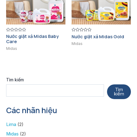
Nước giặt xả Midas Baby
Được
Được
Nước giặt xả Midas Gold
xếp
xếp
Care
hạng
hạng
Midas
0
0
Midas
5
5
sao
sao
Tìm kiếm
Tìm
kiếm
Các nhãn hiệu
Lima
(2)
Midas
(2)