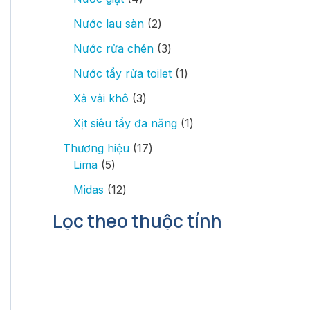
Nước lau sàn
2
Nước rửa chén
3
Nước tẩy rửa toilet
1
Xả vải khô
3
Xịt siêu tẩy đa năng
1
Thương hiệu
17
Lima
5
Midas
12
Lọc theo thuộc tính