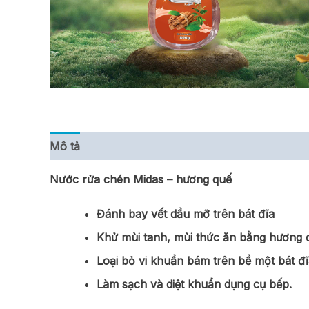
Mô tả
Thông tin bổ sung
Đánh giá (0)
Nước rửa chén Midas – hương quế
Đánh bay vết dầu mỡ trên bát đĩa
Khử mùi tanh, mùi thức ăn bằng hương 
Loại bỏ vi khuẩn bám trên bề một bát đ
Làm sạch và diệt khuẩn dụng cụ bếp.