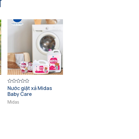
ự
Nước giặt xả Midas
Được
xếp
Baby Care
hạng
0
Midas
5
sao