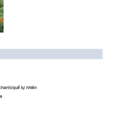
chanh/quế tự nhiên
ĩa