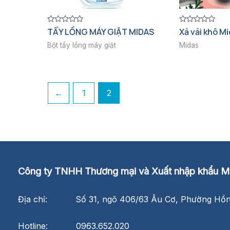
Được
Được
TẨY LỒNG MÁY GIẶT MIDAS
Xả vải khô M
xếp
xếp
hạng
hạng
Bột tẩy lồng máy giặt
Midas
0
0
5
5
sao
sao
←
1
2
Công ty TNHH Thương mại và Xuất nhập khẩu Mi
Địa chỉ: Số 31, ngõ 406/63 Âu Cơ, Phường Hồng
Hotline: 0963.652.020