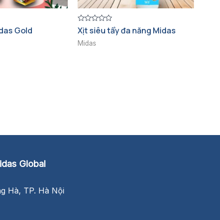
Được
idas Gold
Xịt siêu tẩy đa năng Midas
xếp
hạng
Midas
0
5
sao
das Global
 Hà, TP. Hà Nội