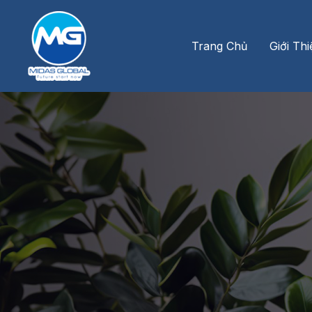
Nhảy
tới
nội
Trang Chủ
Giới Th
dung