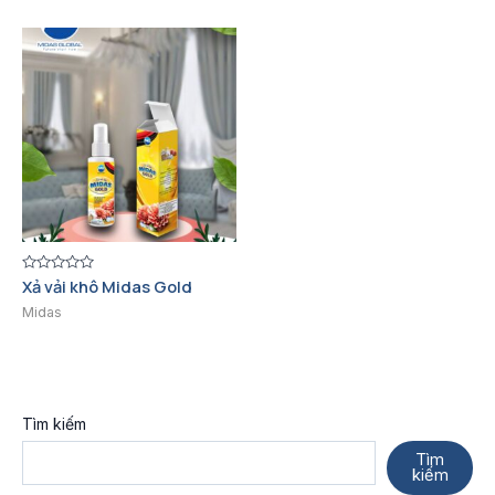
Được
Xả vải khô Midas Gold
xếp
hạng
Midas
0
5
sao
Tìm kiếm
Tìm
kiếm